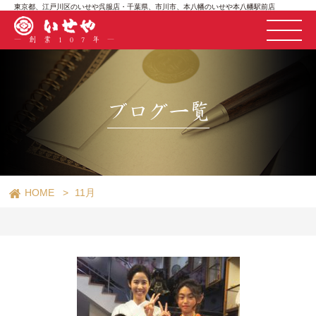
東京都、江戸川区のいせや呉服店・千葉県、市川市、本八幡のいせや本八幡駅前店
―創業107年―
ブログ一覧
HOME
11月